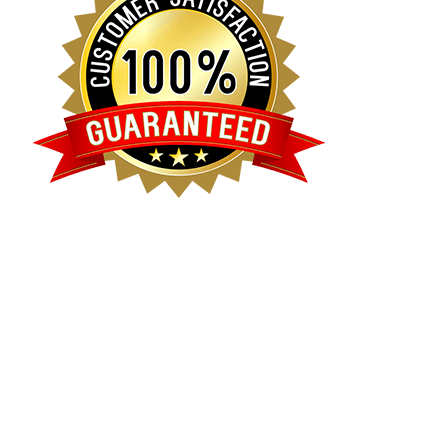
Garansi Kepuasan Pelanggan
Kami menjamin keselamatan dan kepuasan pelanggan,
maka kami akan memberikan Garansi untuk para pelanggan
agar mereka selalu merasa aman dan puas dengan layanan
kami.