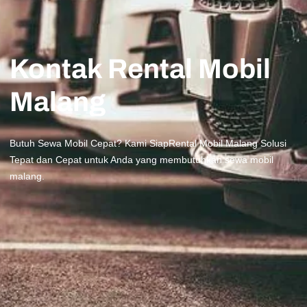
Kontak Rental Mobil
Malang
Butuh Sewa Mobil Cepat? Kami Siap​Rental Mobil Malang Solusi
Tepat dan Cepat untuk Anda yang membutuhkan sewa mobil
malang.